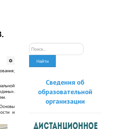
.
Искать...
Найти
ования;
Сведения об
нальной
образовательной
одины».
ии.
организации
Основы
ности и