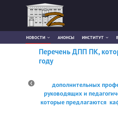
НОВОСТИ
АНОНСЫ
ИНСТИТУТ
Перечень ДПП ПК, кот
году
‹
дополнительных профе
руководящих и педагогич
которые предлагаются ка