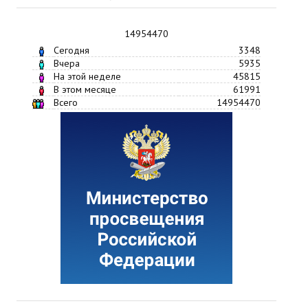
14954470
Сегодня
3348
Вчера
5935
На этой неделе
45815
В этом месяце
61991
Всего
14954470