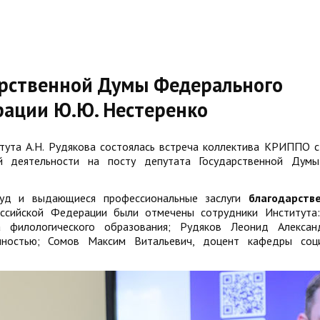
дарственной Думы Федерального
рации Ю.Ю. Нестеренко
тута А.Н. Рудякова состоялась встреча коллектива КРИППО с
й деятельности на посту депутата Государственной Думы
руд и выдающиеся профессиональные заслуги
благодарств
ссийской Федерации были отмечены сотрудники Института
а филологического образования; Рудяков Леонид Алексан
ностью; Сомов Максим Витальевич, доцент кафедры соци