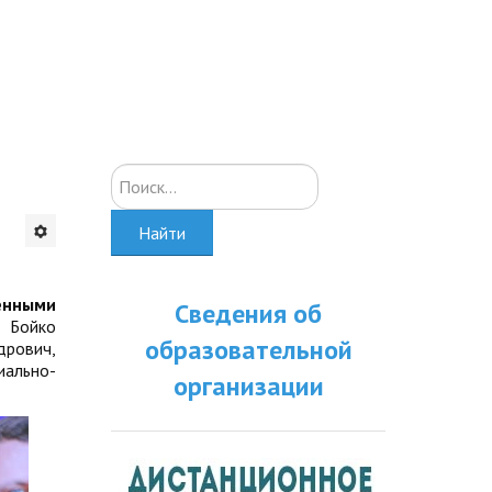
Искать...
Найти
енными
Сведения об
: Бойко
образовательной
дрович,
ально-
организации