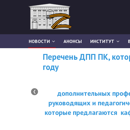
НОВОСТИ
АНОНСЫ
ИНСТИТУТ
Перечень ДПП ПК, кот
году
‹
дополнительных профе
руководящих и педагогич
которые предлагаются ка