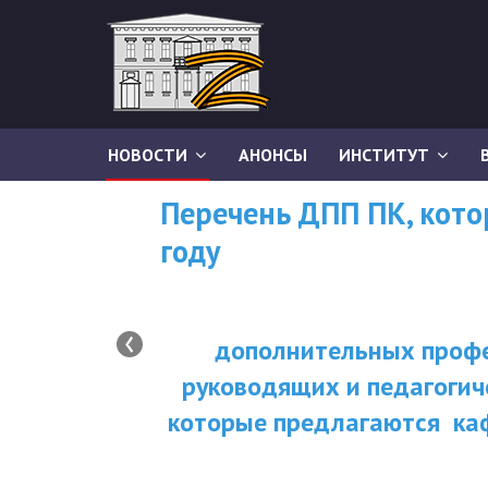
НОВОСТИ
АНОНСЫ
ИНСТИТУТ
Перечень ДПП ПК, кот
году
‹
дополнительных профе
руководящих и педагогич
которые предлагаются ка