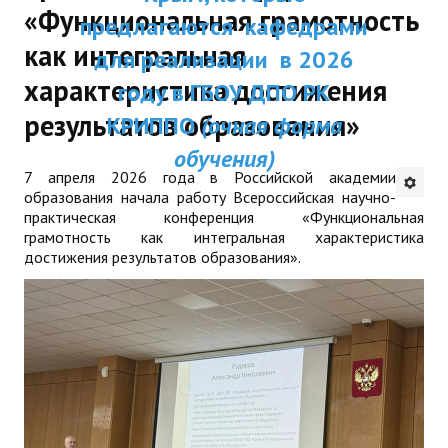
«Функциональная грамотность
ДПП ПК:
предлагаются кафедрами
ДПО
как интегральная
Актуальное распи
для реализации в 2026
Профессиональная переподготовка
характеристика достижения
занятий
году в ГБОУ ДПО РК
Повышение квалификации
результатов образования»
КРИППО
(очная форма
обучения)
КОНТАКТЫ
7 апреля 2026 года в Российской академии
образования начала работу Всероссийская научно-
практическая конференция «Функциональная
грамотность как интегральная характеристика
достижения результатов образования».