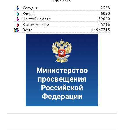
14947715
Сегодня
2528
Вчера
6090
На этой неделе
39060
В этом месяце
55236
Всего
14947715