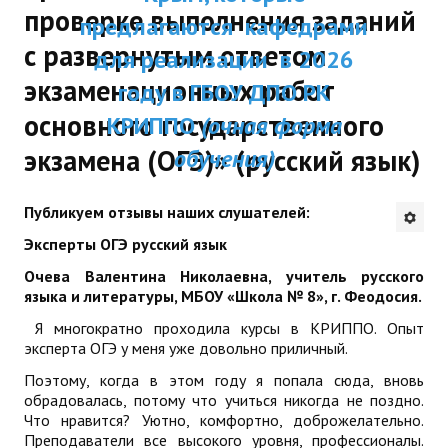
проверке выполнения заданий
ДПП ПК:
предлагаются кафедрами
ДПО
с развернутым ответом
Актуальное распи
для реализации в 2026
Профессиональная переподготовка
экзаменационных работ
занятий
году в ГБОУ ДПО РК
Повышение квалификации
основного государственного
КРИППО
(очная форма
экзамена (ОГЭ)» (русский язык)
обучения)
КОНТАКТЫ
Публикуем отзывы наших слушателей:
Эксперты ОГЭ русский язык
Очева Валентина Николаевна, учитель русского
языка и литературы, МБОУ «Школа № 8», г. Феодосия.
Я многократно проходила курсы в КРИППО. Опыт
эксперта ОГЭ у меня уже довольно приличный.
Поэтому, когда в этом году я попала сюда, вновь
обрадовалась, потому что учиться никогда не поздно.
Что нравится? Уютно, комфортно, доброжелательно.
Преподаватели все высокого уровня, профессионалы.