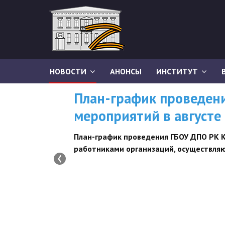
НОВОСТИ
АНОНСЫ
ИНСТИТУТ
ВНИМАНИЮ СЛУШАТЕЛЕЙ
Информируем, что в соответствии с пр
организации предоставления дополнител
руководящих и педагогических кадров о
‹
категорий слушателей» обучение будет п