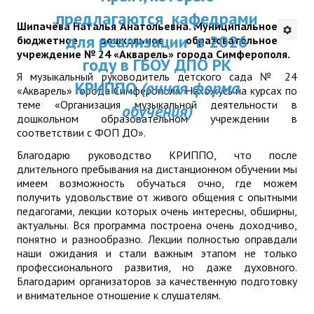
ДПП ПК:
предлагаются кафедрами
ДПО
Шипачёва Наталья Анатольевна. Муниципальное
Актуальное распи
для реализации в 2026
бюджетное дошкольное образовательное
Профессиональная переподготовка
учреждение № 24 «Акварель» города Симферополя.
занятий
году в ГБОУ ДПО РК
Я музыкальный руководитель детского сада № 24
Повышение квалификации
КРИППО
(очная форма
«Акварель» города Симферополя. Нахожусь на курсах по
теме «Организация музыкальной деятельности в
обучения)
КОНТАКТЫ
дошкольном образовательном учреждении в
соответствии с ФОП ДО».
Благодарю руководство КРИППО, что после
длительного пребывания на дистанционном обучении мы
имеем возможность обучаться очно, где можем
получить удовольствие от живого общения с опытными
педагогами, лекции которых очень интересны, обширны,
актуальны. Вся программа построена очень доходчиво,
понятно и разнообразно. Лекции полностью оправдали
наши ожидания и стали важным этапом не только
профессионального развития, но даже духовного.
Благодарим организаторов за качественную подготовку
и внимательное отношение к слушателям.