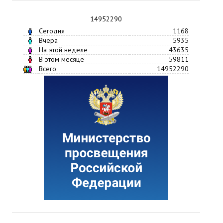
14952290
Сегодня
1168
Вчера
5935
На этой неделе
43635
В этом месяце
59811
Всего
14952290