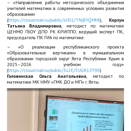
– «Направления работы методического объединения
учителей математики в современных условиях развития
образования»
(
https://cloud.mail.ru/public/sHS1/TNjBYQMh8
),
Корзун
Татьяна Владимировна
, методист по математике
ЦЕНМО ГБОУ ДПО РК КРИППО, ведущий эксперт ПК,
председатель ПК ГИА по математике.
– «О реализации республиканского проекта
«Образовательные вертикали» в муниципальном
образовании городской округ Ялта Республики Крым в
2025–2026 учебном году»
(
https://cloud.mail.ru/public/3s2E/3UGR13Y9K
)
Головинская Ольга Анатольевна
, методист по
математике МК НМУ «ГМК ДО и МП» г. Ялты.