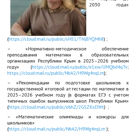
2030 года»
(
https://cloud.mail.ru/public/sHS1/TNjBYQMh8
) ;
– «Нормативно-методическое обеспечение
преподавания математики в образовательных
организациях Республики Крым в 2025–2026 учебном
году» (
https://cloud.mail.ru/public/e1xw/UMQbd4qTv
;
https://cloud.mail.ru/public/NbA2/H9Wg4nqLm
);
– «Рекомендации по подготовке школьников к
государственной итоговой аттестации по математике в
2025–2026 учебном году (в форматах ЕГЭ с учетом
типичных ошибок выпускников школ Республики Крым»
(
https://cloud.mail.ru/public/obhZ/2GSZKsDWt
) ;
– «Математические олимпиады и конкурсы для
школьников»
(
https://cloud.mail.ru/public/NbA2/H9Wg4nqLm
);