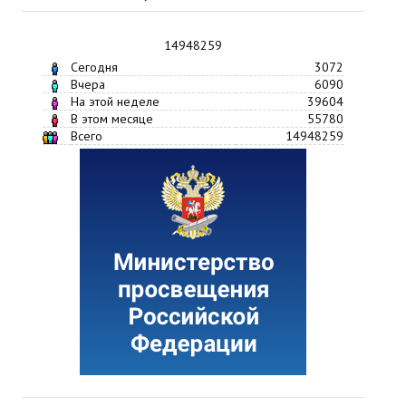
14948259
Сегодня
3072
Вчера
6090
На этой неделе
39604
В этом месяце
55780
Всего
14948259