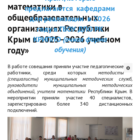
математики в
Республики Крым и были одобрены
ДПП ПК:
предлагаются кафедрами
ДПО
Ученым советом ГБОУ ДПО РК КР
общеобразовательных
Актуальное распи
для реализации в 2026
Мы надеемся получить Ваши предл
Профессиональная переподготовка
организациях Республики
занятий
и отзывы на электронный
году в ГБОУ ДПО РК
адрес:
dpo@krippo.ru
Повышение квалификации
Крым в 2025–2026 учебном
КРИППО
(очная форма
Рекомендации «Об организации
году»
обучения)
КОНТАКТЫ
сопровождения детей, утративших
родителей, в современных условиях
В работе совещания приняли участие педагогические
работники, среди которых
методисты
(специалисты) муниципальных методических служб,
руководители муниципальных методических
объединений, учителя математики
Республики Крым. В
мероприятии приняли участие 40 специалистов,
зарегистрировано более 340 дистанционных
подключений.