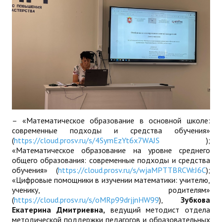
– «Математическое образование в основной школе:
современные подходы и средства обучения»
(
https://cloud.prosv.ru/s/4SymEzYt6x7WAJS
);
«Математическое образование на уровне среднего
общего образования: современные подходы и средства
обучения» (
https://cloud.prosv.ru/s/wjaMPTTBRCWrJ6C
);
«Цифровые помощники в изучении математики: учителю,
ученику, родителям»
(
https://cloud.prosv.ru/s/oMRp99drjjnHW99
),
Зубкова
Екатерина Дмитриевна,
ведущий методист отдела
методической поддержки педагогов и образовательных