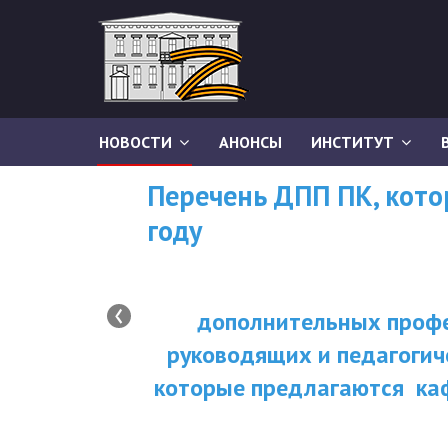
НОВОСТИ
АНОНСЫ
ИНСТИТУТ
Перечень ДПП ПК, кот
году
‹
дополнительных профе
руководящих и педагогич
которые предлагаются ка