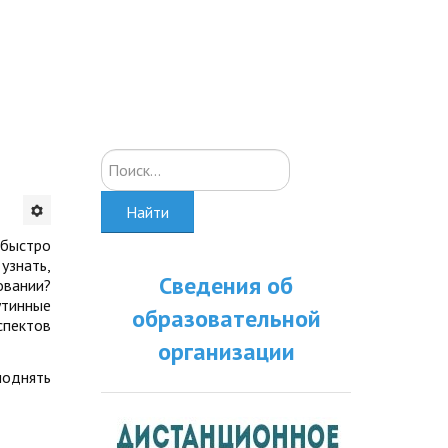
Искать...
Найти
 быстро
узнать,
Сведения об
овании?
утинные
образовательной
спектов
организации
поднять