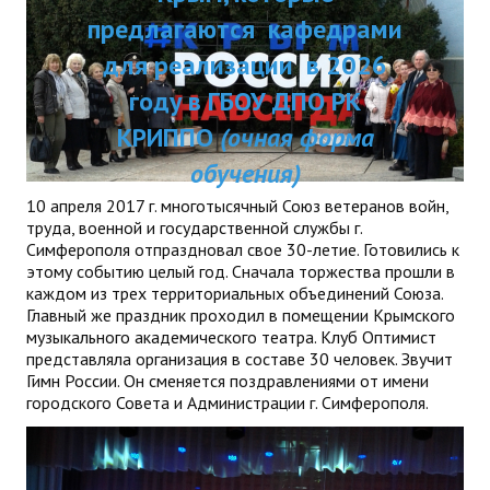
ДПП ПК:
предлагаются кафедрами
ДПО
Актуальное распи
для реализации в 2026
Профессиональная переподготовка
занятий
году в ГБОУ ДПО РК
Повышение квалификации
КРИППО
(очная форма
обучения)
КОНТАКТЫ
10 апреля 2017 г. многотысячный Союз ветеранов войн,
труда, военной и государственной службы г.
Симферополя отпраздновал свое 30-летие. Готовились к
этому событию целый год. Сначала торжества прошли в
каждом из трех территориальных объединений Союза.
Главный же праздник проходил в помещении Крымского
музыкального академического театра. Клуб Оптимист
представляла организация в составе 30 человек. Звучит
Гимн России. Он сменяется поздравлениями от имени
городского Совета и Администрации г. Симферополя.