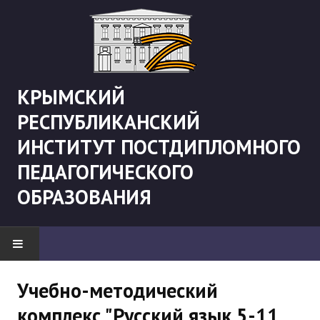
КРЫМСКИЙ
РЕСПУБЛИКАНСКИЙ
ИНСТИТУТ ПОСТДИПЛОМНОГО
ПЕДАГОГИЧЕСКОГО
ОБРАЗОВАНИЯ
НОВОСТИ
Учебно-методический
комплекс "Русский язык 5-11
"Боевая" русистика