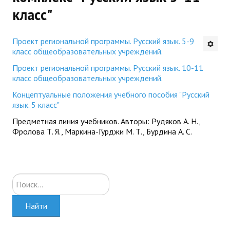
класс"
Будни института
АНОНСЫ
Проект региональной программы. Русский язык. 5-9
класс общеобразовательных учреждений.
ИНСТИТУТ
Проект региональной программы. Русский язык. 10-11
класс общеобразовательных учреждений.
Противодействие коррупции
Концептуальные положения учебного пособия "Русский
язык. 5 класс"
В ПОМОЩЬ УЧИТЕЛЮ
Предметная линия учебников. Авторы: Рудяков А. Н.,
Фролова Т. Я., Маркина-Гурджи М. Т., Бурдина А. С.
Организация УВП
ГИА
Карта ГИА РК
Искать...
Советуем прочитать
Найти
Готовимся к новому учебному году 2026-2027