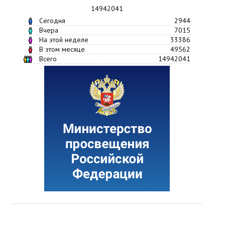
14942041
Сегодня
2944
Вчера
7015
На этой неделе
33386
В этом месяце
49562
Всего
14942041