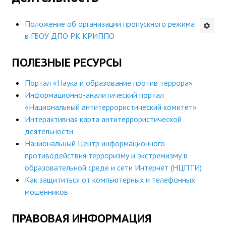
Будни института
Положение об организации пропускного режима
в ГБОУ ДПО РК КРИППО
АНОНСЫ
ПОЛЕЗНЫЕ РЕСУРСЫ
ИНСТИТУТ
Портал «Наука и образование против террора»
Противодействие коррупции
Информационно-аналитический портал
«Национальный антитеррористический комитет»
В ПОМОЩЬ УЧИТЕЛЮ
Интерактивная карта антитеррористической
деятельности
Организация УВП
Национальный Центр информационного
ГИА
противодействия терроризму и экстремизму в
образовательной среде и сети Интернет (НЦПТИ)
Карта ГИА РК
Как защититься от компьютерных и телефонных
мошенников
Советуем прочитать
ПРАВОВАЯ ИНФОРМАЦИЯ
Готовимся к новому учебному году 2026-2027