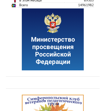
В этом месяце
69503
Всего
14961982