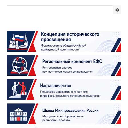
Будни института
АНОНСЫ
ИНСТИТУТ
Противодействие коррупции
В ПОМОЩЬ УЧИТЕЛЮ
Организация УВП
ГИА
Карта ГИА РК
Советуем прочитать
Готовимся к новому учебному году 2026-2027