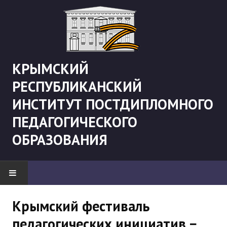
КРЫМСКИЙ
РЕСПУБЛИКАНСКИЙ
ИНСТИТУТ ПОСТДИПЛОМНОГО
ПЕДАГОГИЧЕСКОГО
ОБРАЗОВАНИЯ
НОВОСТИ
Крымский фестиваль
педагогических инициатив −
"Боевая" русистика