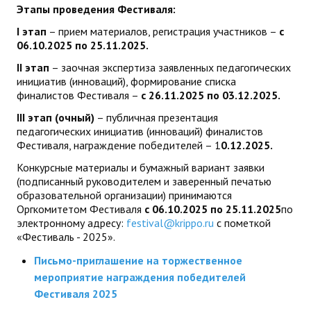
Этапы проведения Фестиваля:
I
этап
– прием материалов, регистрация участников –
с
06.10.202
5
по 25.11.202
5
.
II
этап
– заочная экспертиза заявленных педагогических
инициатив (инноваций), формирование списка
финалистов Фестиваля –
с 26.11.202
5
по 03.12.2025.
III
этап
(очный)
– публичная презентация
педагогических инициатив (инноваций) финалистов
Фестиваля, награждение победителей – 1
0
.12.2025.
Конкурсные материалы и бумажный вариант заявки
(подписанный руководителем и заверенный печатью
образовательной организации) принимаются
Оргкомитетом Фестиваля
с 06.10.2025 по 25.11.2025
по
электронному адресу:
festival@krippo.ru
с пометкой
«Фестиваль - 2025».
Письмо-приглашение на торжественное
мероприятие награждения победителей
Фестиваля 2025