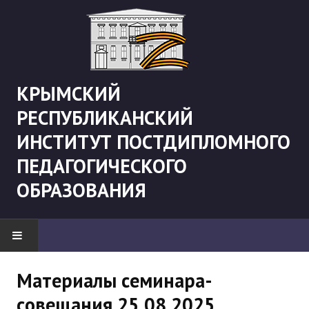
КРЫМСКИЙ
РЕСПУБЛИКАНСКИЙ
ИНСТИТУТ ПОСТДИПЛОМНОГО
ПЕДАГОГИЧЕСКОГО
ОБРАЗОВАНИЯ
НОВОСТИ
Материалы семинара-
совещания 25.08.2025
"Боевая" русистика