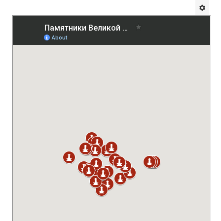
Будни института
АНОНСЫ
ИНСТИТУТ
Противодействие коррупции
В ПОМОЩЬ УЧИТЕЛЮ
Организация УВП
ГИА
Карта ГИА РК
Советуем прочитать
Готовимся к новому учебному году 2026-2027