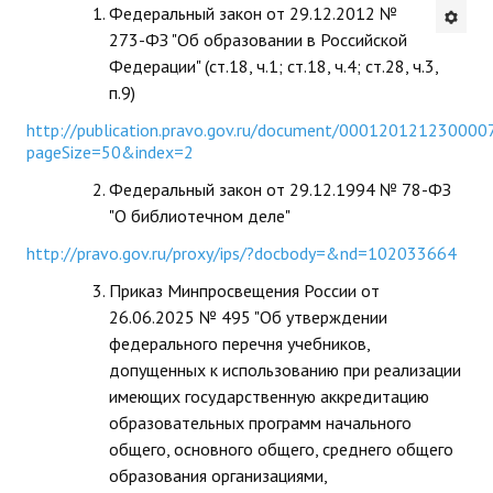
Федеральный закон от 29.12.2012 №
Будни института
273-ФЗ "Об образовании в Российской
Федерации" (ст.18, ч.1; ст.18, ч.4; ст.28, ч.3,
АНОНСЫ
п.9)
http://publication.pravo.gov.ru/document/000120121230000
ИНСТИТУТ
pageSize=50&index=2
Противодействие коррупции
Федеральный закон от 29.12.1994 № 78-ФЗ
"О библиотечном деле"
В ПОМОЩЬ УЧИТЕЛЮ
http://pravo.gov.ru/proxy/ips/?docbody=&nd=102033664
Организация УВП
Приказ Минпросвещения России от
26.06.2025 № 495 "Об утверждении
ГИА
федерального перечня учебников,
допущенных к использованию при реализации
Карта ГИА РК
имеющих государственную аккредитацию
образовательных программ начального
Советуем прочитать
общего, основного общего, среднего общего
Готовимся к новому учебному году 2026-2027
образования организациями,