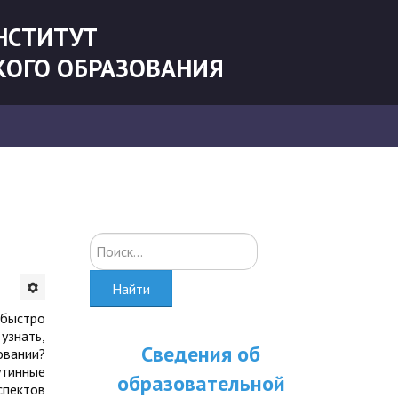
НСТИТУТ
КОГО ОБРАЗОВАНИЯ
Искать...
Найти
 быстро
узнать,
Сведения об
овании?
утинные
образовательной
спектов