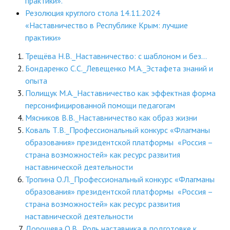
практики».
Резолюция круглого стола 14.11.2024
Будни института
«Наставничество в Республике Крым: лучшие
практики»
АНОНСЫ
Трещёва Н.В._Наставничество: с шаблоном и без...
ИНСТИТУТ
Бондаренко С.С._Левещенко М.А._Эстафета знаний и
опыта
Противодействие коррупции
Полищук М.А._Наставничество как эффектная форма
персонифицированной помощи педагогам
В ПОМОЩЬ УЧИТЕЛЮ
Мясников В.В._Наставничество как образ жизни
Коваль Т.В._Профессиональный конкурс «Флагманы
Организация УВП
образования» президентской платформы «Россия –
страна возможностей» как ресурс развития
ГИА
наставнической деятельности
Карта ГИА РК
Тропина О.Л._Профессиональный конкурс «Флагманы
образования» президентской платформы «Россия –
Советуем прочитать
страна возможностей» как ресурс развития
наставнической деятельности
Готовимся к новому учебному году 2026-2027
Дорошева О.В._Роль наставника в подготовке к