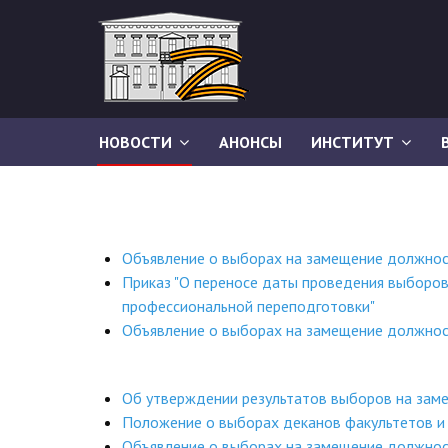
НОВОСТИ
АНОНСЫ
ИНСТИТУТ
Объявление о выборах на замещение должнос
Приказ "О переносе даты проведения выборо
профессиональной переподготовки"
Объявление о выборах на замещение должно
Об утверждении результатов выборов на за
Положение о выборах деканов факультетов 
Объявление о выборах на замещение должно