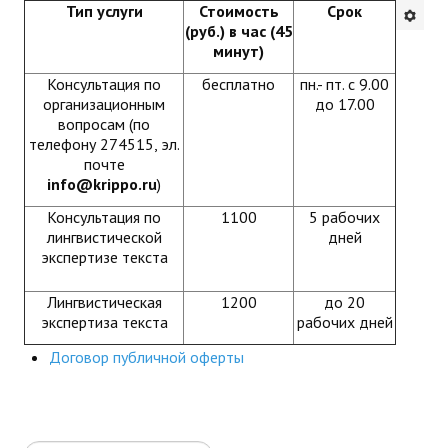
Тип услуги
Стоимость
Срок
Будни института
(руб.) в час (45
минут)
АНОНСЫ
Консультация по
бесплатно
пн.- пт. с 9.00
организационным
до 17.00
ИНСТИТУТ
вопросам (по
телефону 274515, эл.
почте
Противодействие коррупции
info@krippo.
ru
)
В ПОМОЩЬ УЧИТЕЛЮ
Консультация по
1100
5 рабочих
лингвистической
дней
экспертизе текста
Организация УВП
Лингвистическая
1200
до 20
ГИА
экспертиза текста
рабочих дней
Карта ГИА РК
Договор публичной оферты
Советуем прочитать
Готовимся к новому учебному году 2026-2027