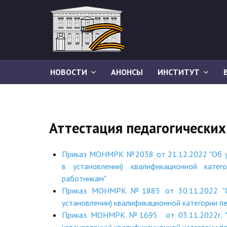
НОВОСТИ
АНОНСЫ
ИНСТИТУТ
Аттестация педагогических
Приказ МОНМРК №2038 от 21.12.2022 "Об у
в установлении) квалификационной катего
работникам"
Приказ МОНМРК №1885 от 30.11.2022 "Об
установлении) квалификационной категории п
Приказ МОНМРК №1695 от 03.11.2022г. "О