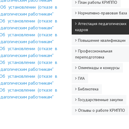
едагогическим работникам"
План работы КРИППО
б установлении (отказе в
Нормативно-правовая база
едагогическим работникам"
б установлении (отказе в
Аттестация педагогических
едагогическим работникам"
кадров
б установлении (отказе в
Повышение квалификации
едагогическим работникам"
б установлении (отказе в
Профессиональная
едагогическим работникам"
переподготовка
б установлении (отказе в
Олимпиады и конкурсы
едагогическим работникам"
б установлении (отказе в
ГИА
едагогическим работникам"
Библиотека
б установлении (отказе в
едагогическим работникам"
Государственные закупки
Отзывы о работе КРИППО