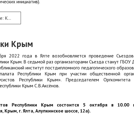
ических инициатив).
ИНИЦИАТИВ − 2022
лики Крым
бря 2022 года в Ялте возобновляется проведение Съездов
блики Крым. В седьмой раз организаторами Съезда станут ГБОУ
убликанский институт постдипломного педагогического образов
палата Республики Крым при участии общественной орган
усистов Республики Крым». Председателем Оргкомитета 
Республики Крым С.В.Аксёнов.
стов Республики Крым состоится 5 октября в 10.00 
 Крым, г. Ялта, Алупкинское шоссе, 12а).