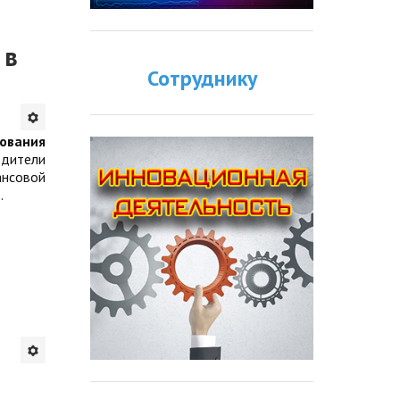
 в
Сотруднику
ования
одители
ансовой
.