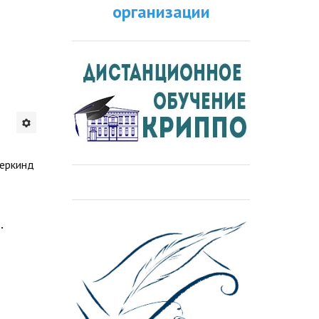
организации
деркинд
е
.