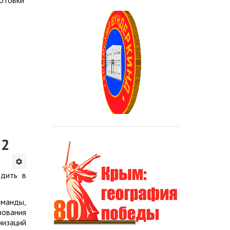
отовки
22
одить в
манды,
зования
низаций