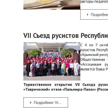
(авторы педагог
Подробнее: КРЫМСКИЙ ФЕСТИВАЛЬ ПЕДАГОГИЧЕСКИХ 
VII Съезд русистов Респуб
С 4 по 7 октя
русистов Респу
«Крымский респ
Общественная 
«Ассоциация р
является Глава 
Торжественное открытие VII Съезда руси
«Таврический» отеля «Пальмира-Палас» (Россия,
Подробнее: VII Съезд русистов Республики Крым