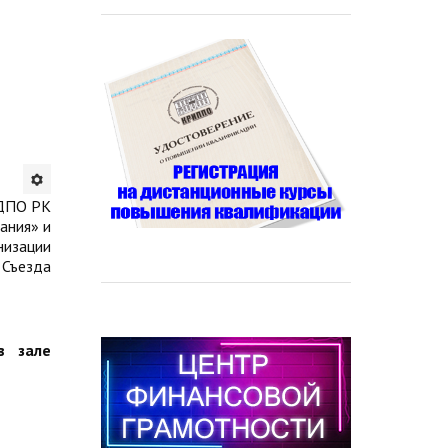
 ДПО РК
ания» и
изации
Съезда
в зале