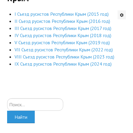
Будни института
I Съезд русистов Республики Крым (2015 год)
II Съезд русистов Республики Крым (2016 год)
АНОНСЫ
III Съезд русистов Республики Крым (2017 год)
IV Съезд русистов Республики Крым (2018 год)
ИНСТИТУТ
V Съезд русистов Республики Крым (2019 год)
VII Съезд русистов Республики Крым (2022 год)
Противодействие коррупции
VIII Съезд русистов Республики Крым (2023 год)
IX Съезд русистов Республики Крым (2024 год)
В ПОМОЩЬ УЧИТЕЛЮ
Организация УВП
ГИА
Искать...
Карта ГИА РК
Советуем прочитать
Найти
Готовимся к новому учебному году 2026-2027