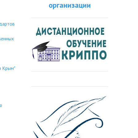
организации
ндартов
венных
и Крым"
ю