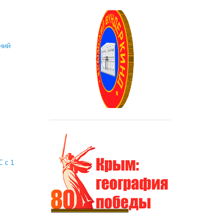
ний
 с 1