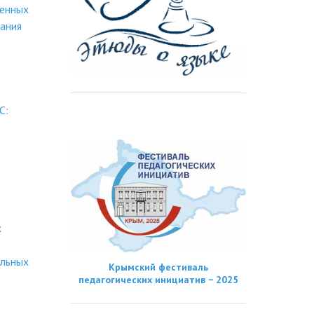
ленных
ания
С:
х
альных
Крымский фестиваль
педагогических инициатив − 2025