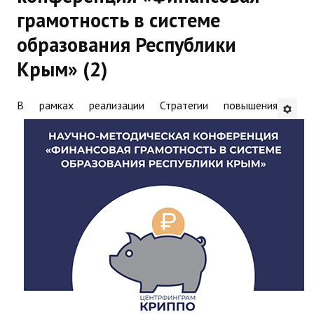
грамотность в системе
Будни института
образования Республики
АНОНСЫ
Крым» (2)
ИНСТИТУТ
В рамках реализации Стратегии повышения
Противодействие коррупции
В ПОМОЩЬ УЧИТЕЛЮ
Организация УВП
ГИА
Карта ГИА РК
Советуем прочитать
Готовимся к новому учебному году 2026-2027