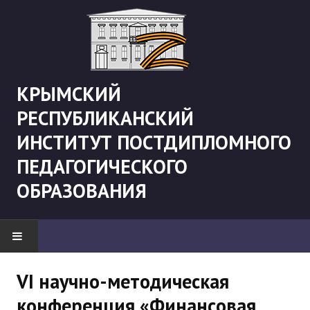
КРЫМСКИЙ
РЕСПУБЛИКАНСКИЙ
ИНСТИТУТ ПОСТДИПЛОМНОГО
ПЕДАГОГИЧЕСКОГО
ОБРАЗОВАНИЯ
НОВОСТИ
VI научно-методическая
конференция «Финансовая
"Боевая" русистика