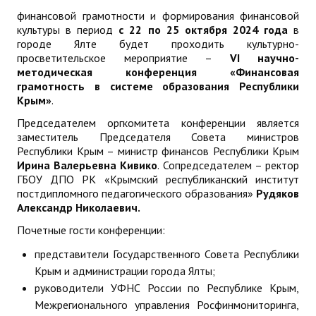
финансовой грамотности и формирования финансовой
ДПО
культуры в период
с 22 по 25 октября 2024 года
в
городе Ялте будет проходить культурно-
Профессиональная переподготовка
просветительское мероприятие –
VI научно-
методическая конференция «Финансовая
Повышение квалификации
грамотность в системе образования Республики
Крым»
.
КОНТАКТЫ
Председателем оргкомитета конференции является
заместитель Председателя Совета министров
Республики Крым – министр финансов Республики Крым
Ирина Валерьевна Кивико
. Сопредседателем – ректор
ГБОУ ДПО РК «Крымский республиканский институт
постдипломного педагогического образования»
Рудяков
Александр Николаевич.
Почетные гости конференции:
представители Государственного Совета Республики
Крым и администрации города Ялты;
руководители УФНС России по Республике Крым,
Межрегионального управления Росфинмониторинга,