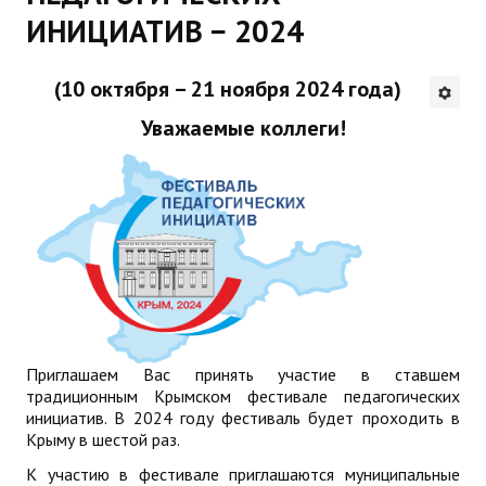
ИНИЦИАТИВ − 2024
Будни института
АНОНСЫ
(10 октября – 21 ноября 2024 года)
Уважаемые коллеги!
ИНСТИТУТ
Противодействие коррупции
В ПОМОЩЬ УЧИТЕЛЮ
Организация УВП
ГИА
Приглашаем Вас принять участие в ставшем
Карта ГИА РК
традиционным Крымском фестивале педагогических
инициатив. В 2024 году фестиваль будет проходить в
Советуем прочитать
Крыму в шестой раз.
Готовимся к новому учебному году 2026-2027
К участию в фестивале приглашаются муниципальные