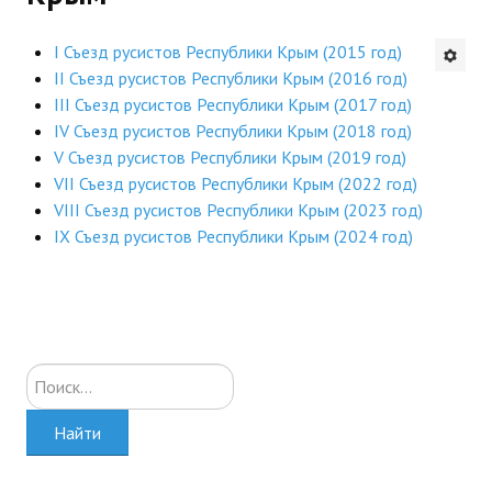
Будни института
I Съезд русистов Республики Крым (2015 год)
II Съезд русистов Республики Крым (2016 год)
АНОНСЫ
III Съезд русистов Республики Крым (2017 год)
IV Съезд русистов Республики Крым (2018 год)
ИНСТИТУТ
V Съезд русистов Республики Крым (2019 год)
VII Съезд русистов Республики Крым (2022 год)
Противодействие коррупции
VIII Съезд русистов Республики Крым (2023 год)
IX Съезд русистов Республики Крым (2024 год)
В ПОМОЩЬ УЧИТЕЛЮ
Организация УВП
ГИА
Искать...
Карта ГИА РК
Советуем прочитать
Найти
Готовимся к новому учебному году 2026-2027