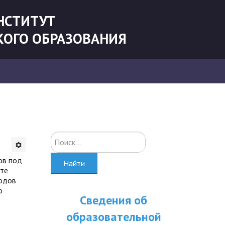
НСТИТУТ
КОГО ОБРАЗОВАНИЯ
Искать...
ов под
Найти
нте
родов
о
Сведения об
образовательной