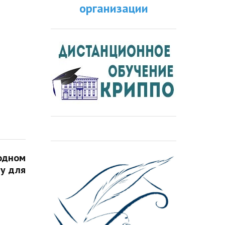
организации
 одном
ву для