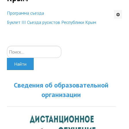
Будни института
Программа съезда
АНОНСЫ
Буклет III Съезда русистов Республики Крым
ИНСТИТУТ
Искать...
Противодействие коррупции
В ПОМОЩЬ УЧИТЕЛЮ
Найти
Организация УВП
Сведения об образовательной
ГИА
организации
Карта ГИА РК
Советуем прочитать
Готовимся к новому учебному году 2026-2027