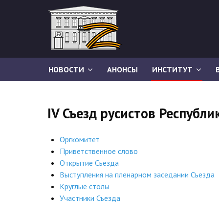
НОВОСТИ
АНОНСЫ
ИНСТИТУТ
IV Съезд русистов Республи
Оргкомитет
Приветственное слово
Открытие Съезда
Выступления на пленарном заседании Съезда
Круглые столы
Участники Съезда