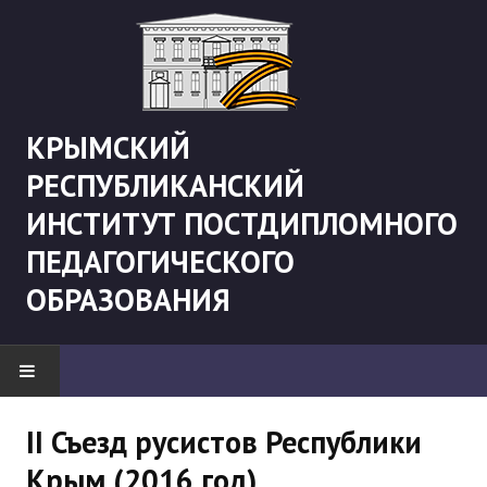
КРЫМСКИЙ
РЕСПУБЛИКАНСКИЙ
ИНСТИТУТ ПОСТДИПЛОМНОГО
ПЕДАГОГИЧЕСКОГО
ОБРАЗОВАНИЯ
НОВОСТИ
II Съезд русистов Республики
Крым (2016 год)
"Боевая" русистика