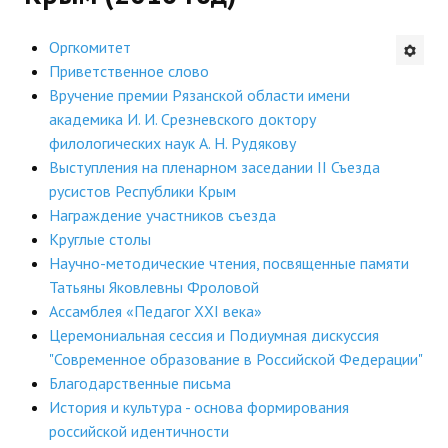
Будни института
Оргкомитет
Приветственное слово
АНОНСЫ
Вручение премии Рязанской области имени
академика И. И. Срезневского доктору
ИНСТИТУТ
филологических наук А. Н. Рудякову
Выступления на пленарном заседании II Съезда
Противодействие коррупции
русистов Республики Крым
Награждение участников съезда
В ПОМОЩЬ УЧИТЕЛЮ
Круглые столы
Научно-методические чтения, посвященные памяти
Организация УВП
Татьяны Яковлевны Фроловой
ГИА
Ассамблея «Педагог XXI века»
Церемониальная сессия и Подиумная дискуссия
Карта ГИА РК
"Современное образование в Российской Федерации"
Благодарственные письма
Советуем прочитать
История и культура - основа формирования
Готовимся к новому учебному году 2026-2027
российской идентичности