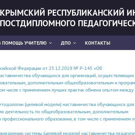
КРЫМСКИЙ РЕСПУБЛИКАНСКИЙ И
ПОСТДИПЛОМНОГО ПЕДАГОГИЧЕС
В ПОМОЩЬ УЧИТЕЛЮ
ДПО
КОНТАКТЫ
сийской Федерации от 25.12.2019 № Р-145 «Об
наставничества обучающихся для организаций, осуществляющих
зовательным, дополнительным общеобразовательным и програ
том числе с применением лучших практик обмена опытом между
тодологии (целевой модели) наставничества обучающихся для
ую деятельность по общеобразовательным, дополнительным
профессионального образования, в том числе с применением 
внедрению системы (целевой модели) наставничества педагоги