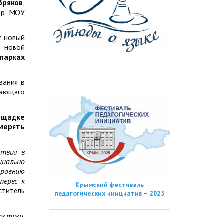
бряков
,
ор МОУ
т новый
а новой
парках
вания в
тающего
ощадке
имерять
ствия в
циально
троению
терес к
Крымский фестиваль
ститель
педагогических инициатив − 2025
остики,