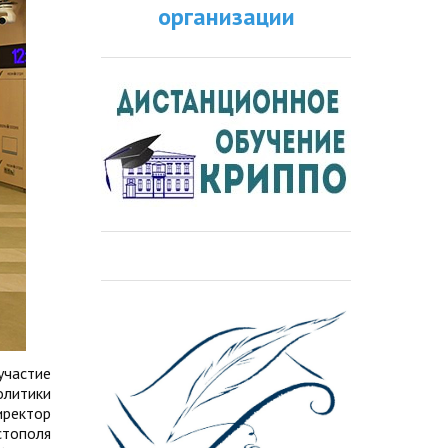
организации
участие
олитики
иректор
стополя