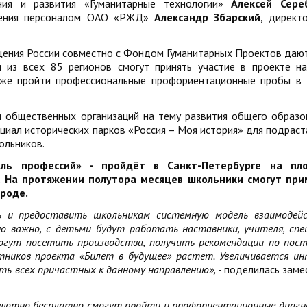
ния и развития «Гуманитарные технологии»
Алексей Сере
вления персоналом ОАО «РЖД»
Александр Збарский,
директ
ения России совместно с Фондом Гуманитарных Проектов даю
и из всех 85 регионов смогут принять участие в проекте н
кже пройти профессиональные профориентационные пробы в
и общественных организаций на тему развития общего образо
циал исторических парков «Россия – Моя история» для подрас
ольников.
аль профессий» - пройдёт в Санкт-Петербурге на пл
». На протяжении полутора месяцев школьники смогут пр
ороде.
 и предоставить школьникам системную модель взаимодей
о важно, с детьми будут работать наставники, учителя, спе
огут посетить производства, получить рекомендации по пос
тников проекта «Билет в будущее» растет. Увеличивается ин
ть всех причастных к данному направлению»,
- поделилась заме
олютно бесплатно смогут пройти и профориентационные диагн