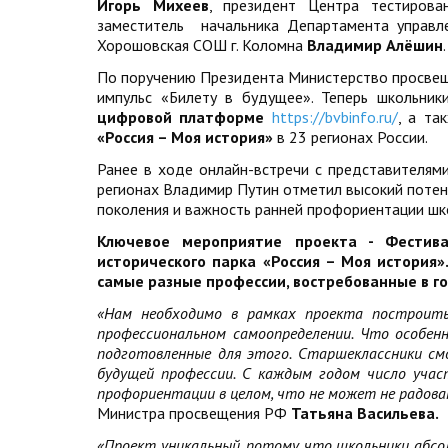
Игорь Михеев
, президент Центра тестирова
заместитель начальника Департамента упра
Хорошовская СОШ г. Коломна
Владимир Алёшин
.
По поручению Президента Министерство просвещ
импульс «Билету в будущее». Теперь школьник
цифровой платформе
https://bvbinfo.ru/
, а та
«Россия – Моя история»
в 23 регионах России.
Ранее в ходе онлайн-встречи с представителям
регионах Владимир Путин отметил высокий потен
поколения и важность ранней профориентации шк
Ключевое мероприятие проекта - Фестив
исторического парка «Россия – Моя история
самые разные профессии, востребованные в г
«Нам необходимо в рамках проекта построить
профессиональном самоопределении. Что особенн
подготовленные для этого. Старшеклассники см
будущей профессии. С каждым годом число учас
профориентации в целом, что не может не радова
Министра просвещения РФ
Татьяна Васильева.
«Проект уникальный, потому что школьники абс