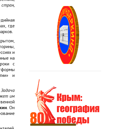
 стран,
едийная
ах, где
арков.
крытом,
торины,
ссиях и
нные на
роки с
тформы
гии» и
 Задача
ожет им
твенной
кин
. Он
рование
ителей.