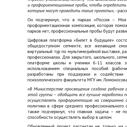
и профориентационные пробы, чтобы определить 
которые могут проводить такие проекты»,
- рас
Он подчеркнул, что в парках «Россия – Моя 
профориентационная композиция, которая помож
парков нет, профессиональные пробы будут разви
Цифровая платформа «Билет в будущее» состо
общедоступном сегменте, все желающие смог
виртуальный тур по мультимедийной выставке, ра
профессионалах. Для закрытого, школьного, сегм
платформе школы и ученики 6-11 классов эт
использованием специальных пособий (рабо
разработаны при поддержке и содействии Ц
психологического факультета МГУ им. Ломоносова
«В Министерстве просвещения создана рабочая г
этой группы – обобщить все лучшие наработки 
осуществлять профориентацию на совершенно д
политики в сфере среднего профессионального
также подчеркнул, что главная задача – не 
способности осуществлять выбор в целом.
Обновленный проект рассчитан не только на ш