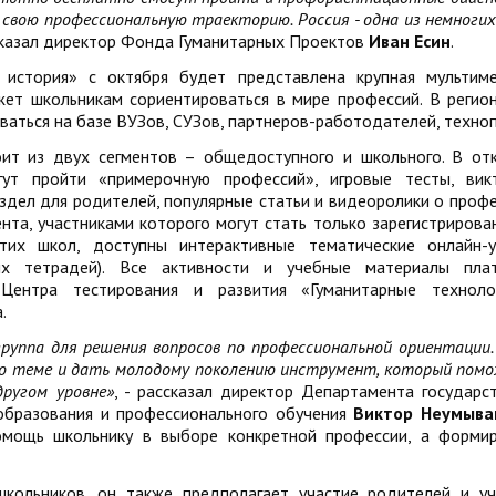
свою профессиональную траекторию. Россия - одна из немногих
сказал директор Фонда Гуманитарных Проектов
Иван Есин
.
история» с октября будет представлена крупная мультим
ет школьникам сориентироваться в мире профессий. В регион
ваться на базе ВУЗов, СУЗов, партнеров-работодателей, техноп
ит из двух сегментов – общедоступного и школьного. В от
ут пройти «примерочную профессий», игровые тесты, вик
здел для родителей, популярные статьи и видеоролики о профе
ента, участниками которого могут стать только зарегистрирова
их школ, доступны интерактивные тематические онлайн-у
чих тетрадей). Все активности и учебные материалы пла
ентра тестирования и развития «Гуманитарные техноло
.
руппа для решения вопросов по профессиональной ориентации.
по теме и дать молодому поколению инструмент, который пом
ругом уровне»
, - рассказал директор Департамента государс
 образования и профессионального обучения
Виктор Неумыва
помощь школьнику в выборе конкретной профессии, а форми
кольников, он также предполагает участие родителей и уч