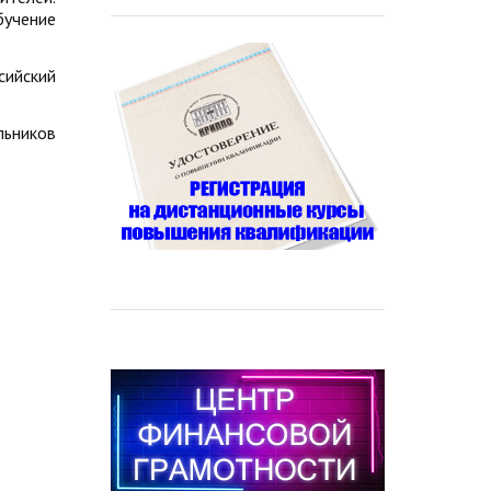
бучение
ийский
льников